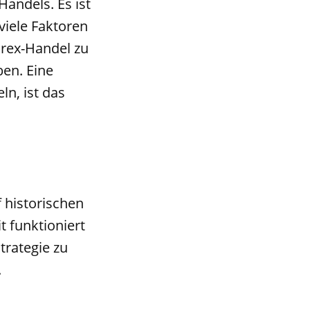
andels. Es ist
viele Faktoren
orex-Handel zu
ben. Eine
ln, ist das
f historischen
t funktioniert
trategie zu
.