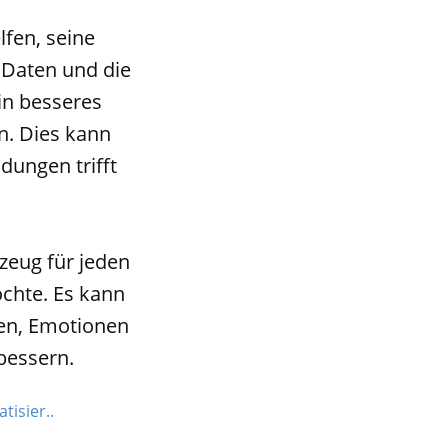
fen, seine
 Daten und die
in besseres
n. Dies kann
dungen trifft
zeug für jeden
öchte. Es kann
ren, Emotionen
bessern.
isier..