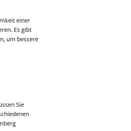
amkeit einer
ren. Es gibt
en, um bessere
üssen Sie
rschiedenen
omberg