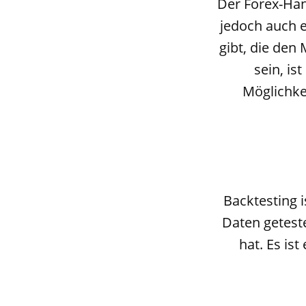
Der Forex-Han
jedoch auch e
gibt, die den
sein, is
Möglichkei
Backtesting i
Daten geteste
hat. Es is