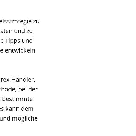
lsstrategie zu
testen und zu
se Tipps und
ie entwickeln
orex-Händler,
thode, bei der
ne bestimmte
ies kann dem
n und mögliche