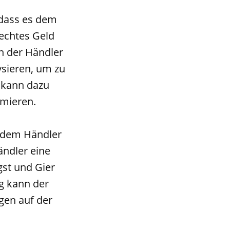
 dass es dem
 echtes Geld
n der Händler
ysieren, um zu
s kann dazu
imieren.
s dem Händler
ändler eine
gst und Gier
g kann der
gen auf der