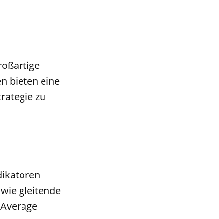
roßartige
en bieten eine
trategie zu
ndikatoren
wie gleitende
g Average