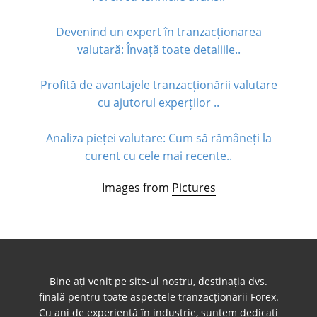
Devenind un expert în tranzacționarea
valutară: Învață toate detaliile..
Profită de avantajele tranzacționării valutare
cu ajutorul experților ..
Analiza pieței valutare: Cum să rămâneți la
curent cu cele mai recente..
Images from
Pictures
Bine ați venit pe site-ul nostru, destinația dvs.
finală pentru toate aspectele tranzacționării Forex.
Cu ani de experiență în industrie, suntem dedicați