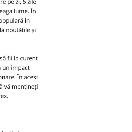
e pe zi, 5 zile
reaga lume. În
 populară în
a noutățile și
ă fii la curent
a un impact
onare. În acest
să vă mențineți
rex.