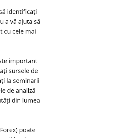
ă identificați
u a vă ajuta să
nt cu cele mai
este important
ați sursele de
ați la seminarii
ele de analiză
utăți din lumea
 Forex) poate