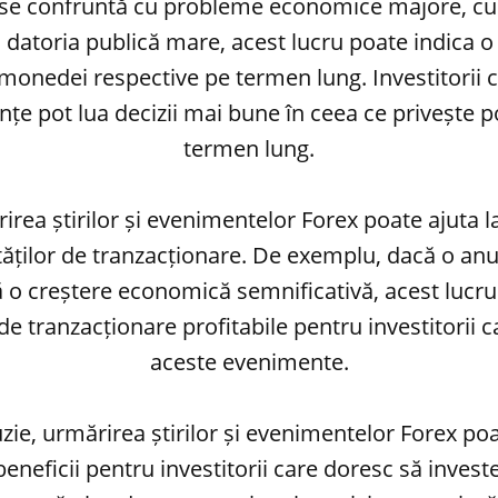
se confruntă cu probleme economice majore, cum 
u datoria publică mare, acest lucru poate indica o
monedei respective pe termen lung. Investitorii
nțe pot lua decizii mai bune în ceea ce privește poz
termen lung.
irea știrilor și evenimentelor Forex poate ajuta l
ăților de tranzacționare. De exemplu, dacă o an
ă o creștere economică semnificativă, acest lucru
de tranzacționare profitabile pentru investitorii
aceste evenimente.
uzie, urmărirea știrilor și evenimentelor Forex po
neficii pentru investitorii care doresc să investe