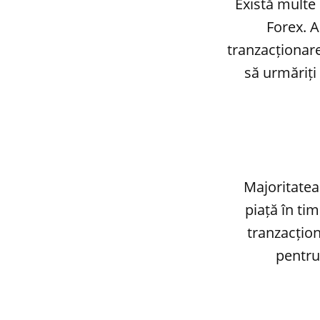
Există multe
Forex. A
tranzacționare
să urmăriți 
Majoritatea
piață în tim
tranzacțio
pentru 