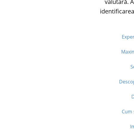
valutară. 
identificare
Exper
Maxim
S
Descop
D
Cum s
I