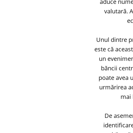
aduce numero
valutară. 
ec
Unul dintre pr
este că aceast
un eveniment
băncii centr
poate avea u
urmărirea ac
mai 
De asemene
identifica