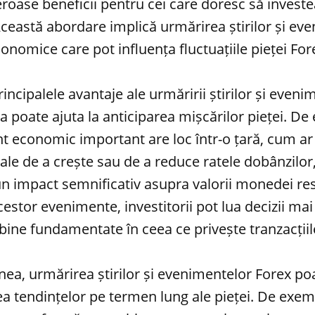
ase beneficii pentru cei care doresc să investe
Această abordare implică urmărirea știrilor și ev
onomice care pot influența fluctuațiile pieței For
incipalele avantaje ale urmăririi știrilor și even
a poate ajuta la anticiparea mișcărilor pieței. D
 economic important are loc într-o țară, cum ar f
ale de a crește sau de a reduce ratele dobânzilor
n impact semnificativ asupra valorii monedei res
estor evenimente, investitorii pot lua decizii mai
bine fundamentate în ceea ce privește tranzacțiile
a, urmărirea știrilor și evenimentelor Forex poa
rea tendințelor pe termen lung ale pieței. De exem