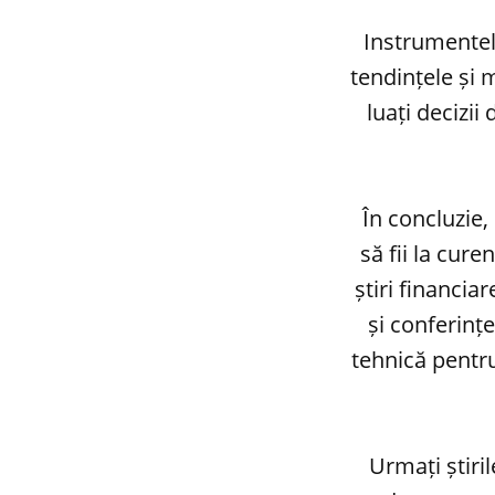
Instrumentele
tendințele și 
luați decizii
În concluzie,
să fii la cur
știri financiar
și conferințe
tehnică pentru
Urmați știri