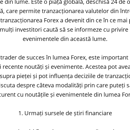
 din lume. Este o piață globală, deschisă 24 de or
 care permite tranzacționarea valutelor din înt
, tranzacționarea Forex a devenit din ce în ce mai
mulți investitori caută să se informeze cu privire l
evenimentele din această lume.
 trader de succes în lumea Forex, este important s
i recente noutăți și evenimente. Acestea pot ave
supra pieței și pot influența deciziile de tranzacți
iscuta despre câteva modalități prin care puteți 
curent cu noutățile și evenimentele din lumea Fo
1. Urmați sursele de știri financiare