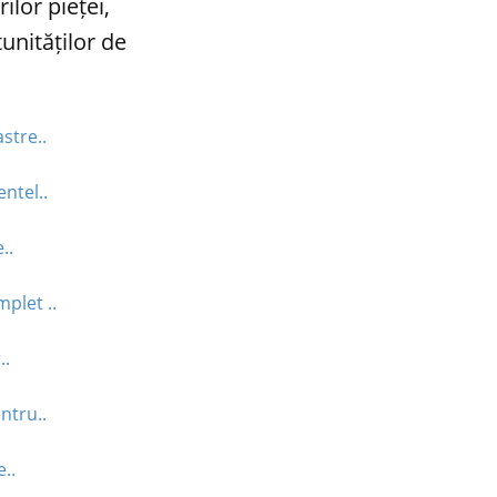
lor pieței,
unităților de
stre..
ntel..
..
plet ..
..
ntru..
..