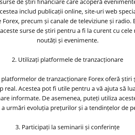
 surse de știri financiare care acoperă eveniment
cestea includ publicații online, site-uri web specia
 Forex, precum și canale de televiziune și radio.
aceste surse de știri pentru a fi la curent cu cel
noutăți și evenimente.
2. Utilizați platformele de tranzacționare
 platformelor de tranzacționare Forex oferă știri ș
p real. Acestea pot fi utile pentru a vă ajuta să lua
nare informate. De asemenea, puteți utiliza acest
a urmări evoluția prețurilor și a tendințelor de p
3. Participați la seminarii și conferințe