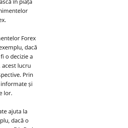
ască în piața
enimentelor
ex.
imentelor Forex
e exemplu, dacă
i o decizie a
, acest lucru
pective. Prin
 informate și
 lor.
te ajuta la
plu, dacă o