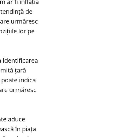
ar fi inflația
 tendință de
 care urmăresc
ițiile lor pe
a identificarea
umită țară
 poate indica
 care urmăresc
ate aduce
ască în piața