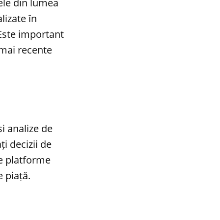
ele din lumea
lizate în
 Este important
e mai recente
i analize de
ți decizii de
e platforme
e piață.