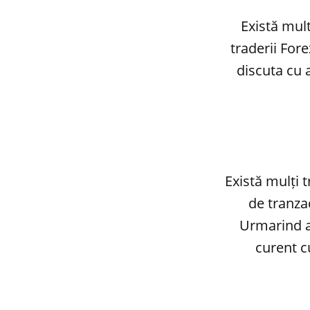
Există mul
traderii Fore
discuta cu 
Există mulți t
de tranzac
Urmarind ace
curent c