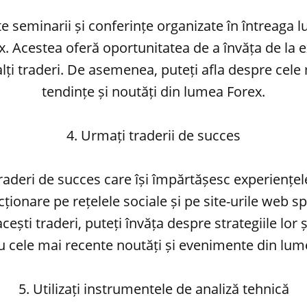
te seminarii și conferințe organizate în întreaga 
x. Acestea oferă oportunitatea de a învăța de la e
alți traderi. De asemenea, puteți afla despre cele
tendințe și noutăți din lumea Forex.
4. Urmați traderii de succes
raderi de succes care își împărtășesc experiențele
ționare pe rețelele sociale și pe site-urile web sp
ști traderi, puteți învăța despre strategiile lor și
u cele mai recente noutăți și evenimente din lum
5. Utilizați instrumentele de analiză tehnică