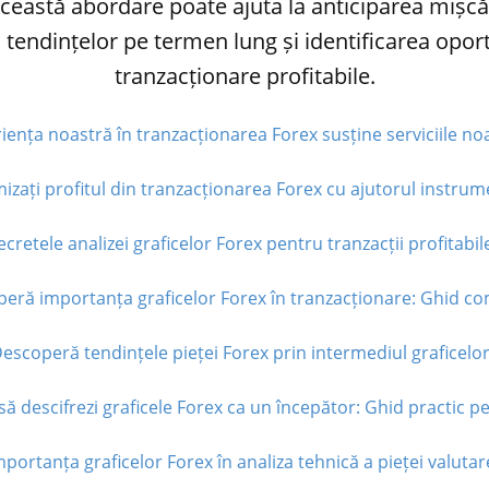
Această abordare poate ajuta la anticiparea mișcări
a tendințelor pe termen lung și identificarea oport
tranzacționare profitabile.
iența noastră în tranzacționarea Forex susține serviciile noa
izați profitul din tranzacționarea Forex cu ajutorul instrume
ecretele analizei graficelor Forex pentru tranzacții profitabile
eră importanța graficelor Forex în tranzacționare: Ghid com
escoperă tendințele pieței Forex prin intermediul graficelor
ă descifrezi graficele Forex ca un începător: Ghid practic pe
mportanța graficelor Forex în analiza tehnică a pieței valutare