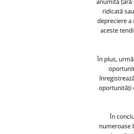
anumită țară 
ridicată sa
depreciere a 
aceste tendi
În plus, urmăr
oportunit
înregistreaz
oportunități 
În concl
numeroase be