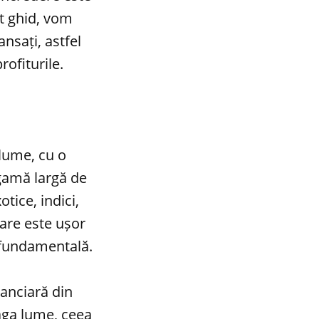
st ghid, vom
nsați, astfel
rofiturile.
 lume, cu o
 gamă largă de
tice, indici,
nare este ușor
i fundamentală.
anciară din
aga lume, ceea