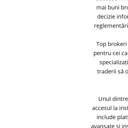
mai buni bro
decizie info
reglementăril
Top brokeri
pentru cei ca
specializaț
traderii să 
Unul dintre 
accesul la in
include plat
avansate și in