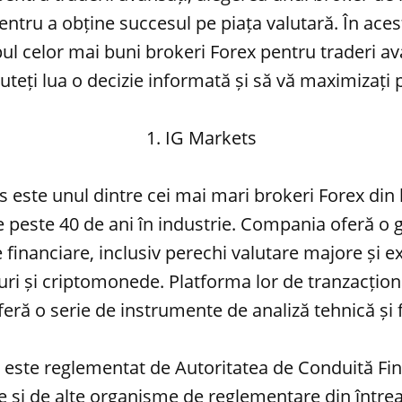
entru a obține succesul pe piața valutară. În ace
ul celor mai buni brokeri Forex pentru traderi ava
uteți lua o decizie informată și să vă maximizați p
1. IG Markets
 este unul dintre cei mai mari brokeri Forex din
 peste 40 de ani în industrie. Compania oferă o
financiare, inclusiv perechi valutare majore și exo
uri și criptomonede. Platforma lor de tranzacțio
 oferă o serie de instrumente de analiză tehnică ș
 este reglementat de Autoritatea de Conduită Fin
e și de alte organisme de reglementare din între