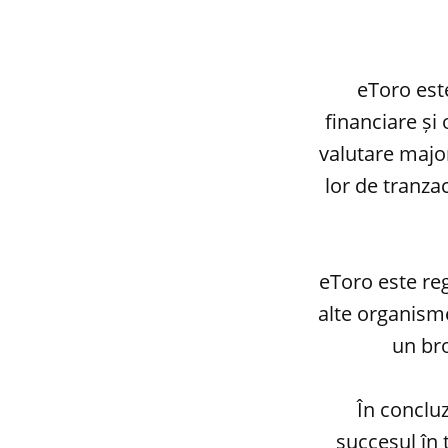
eToro est
financiare și
valutare major
lor de tranza
eToro este re
alte organism
un bro
În concluz
succesul în 