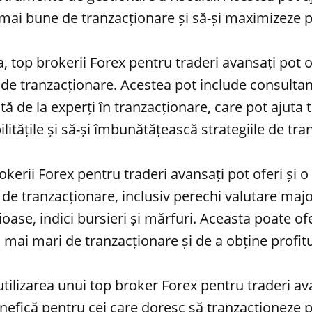
i mai bune de tranzacționare și să-și maximizeze pr
top brokerii Forex pentru traderi avansați pot ofe
de tranzacționare. Acestea pot include consultan
ă de la experți în tranzacționare, care pot ajuta t
ilitățile și să-și îmbunătățească strategiile de tra
rokerii Forex pentru traderi avansați pot oferi și 
de tranzacționare, inclusiv perechi valutare major
oase, indici bursieri și mărfuri. Aceasta poate ofe
 mai mari de tranzacționare și de a obține profit
utilizarea unui top broker Forex pentru traderi av
efică pentru cei care doresc să tranzacționeze p