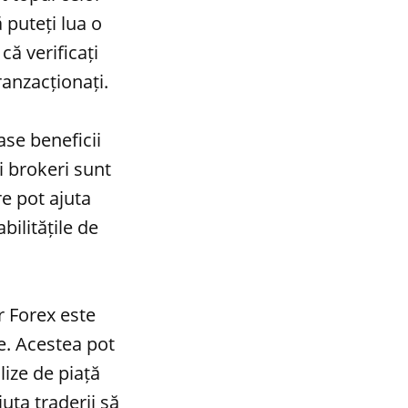
 puteți lua o
că verificați
ranzacționați.
se beneficii
i brokeri sunt
re pot ajuta
bilitățile de
er Forex este
e. Acestea pot
lize de piață
uta traderii să