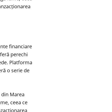
ranzacționarea
nte financiare
oferă perechi
nede. Platforma
eră o serie de
ă din Marea
ume, ceea ce
nzacționarea