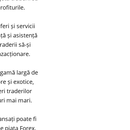
ofiturile.
ri și servicii
ță și asistență
raderii să-și
nzacționare.
o gamă largă de
e și exotice,
ri traderilor
uri mai mari.
ansați poate fi
e piața Forex.