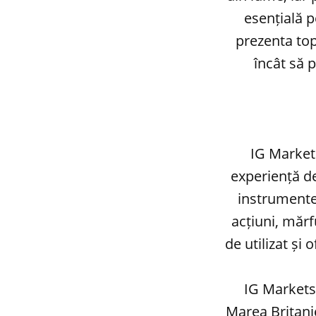
esențială p
prezenta top
încât să p
IG Markets
experiență de
instrumente 
acțiuni, mărf
de utilizat și
IG Markets
Marea Britani