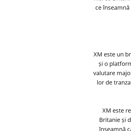
ce înseamnă c
XM este un br
și o platfor
valutare major
lor de tranza
XM este re
Britanie și
înseamnă că