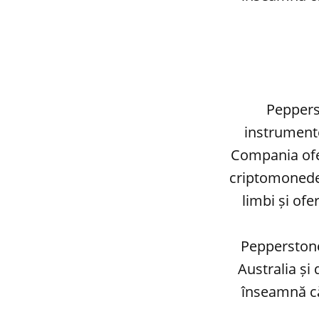
Peppers
instrumente
Compania ofer
criptomonede.
limbi și of
Pepperstone
Australia și
înseamnă că