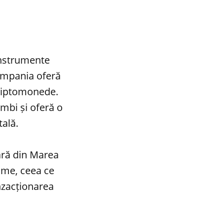
instrumente
Compania oferă
 criptomonede.
imbi și oferă o
ală.
ară din Marea
ume, ceea ce
nzacționarea