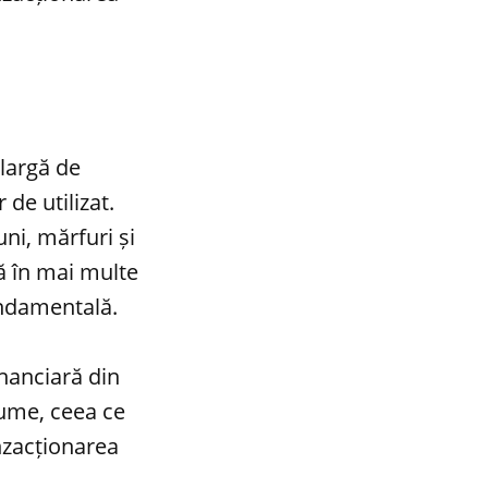
largă de
de utilizat.
ni, mărfuri și
ă în mai multe
undamentală.
nanciară din
lume, ceea ce
nzacționarea