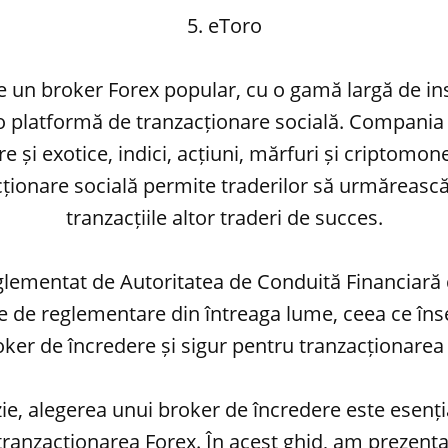
5. eToro
e un broker Forex popular, cu o gamă largă de i
 o platformă de tranzacționare socială. Compania
e și exotice, indici, acțiuni, mărfuri și criptomo
cționare socială permite traderilor să urmărească
tranzacțiile altor traderi de succes.
glementat de Autoritatea de Conduită Financiară d
e de reglementare din întreaga lume, ceea ce în
ker de încredere și sigur pentru tranzacționarea
ie, alegerea unui broker de încredere este esenț
tranzacționarea Forex. În acest ghid, am prezenta