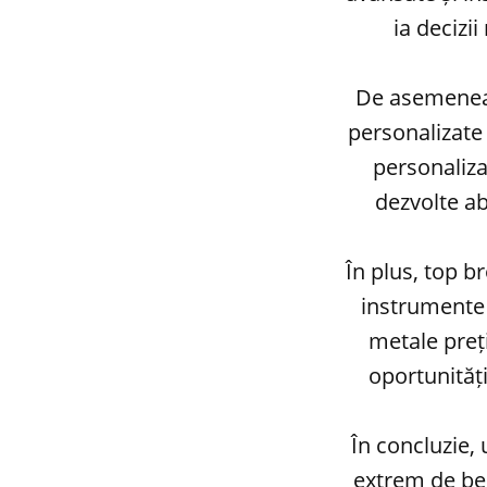
ia decizi
De asemenea, 
personalizate 
personalizat
dezvolte ab
În plus, top b
instrumente 
metale preți
oportunități
În concluzie, 
extrem de ben