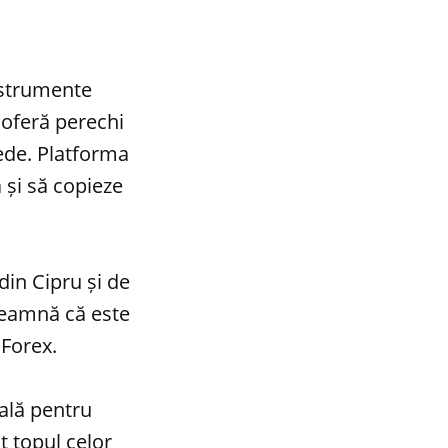
nstrumente
 oferă perechi
nede. Platforma
 și să copieze
in Cipru și de
seamnă că este
 Forex.
ială pentru
t topul celor